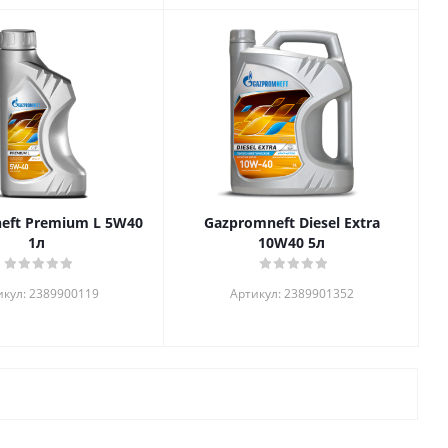
eft Premium L 5W40
Gazpromneft Diesel Extra
1л
10W40 5л
икул: 2389900119
Артикул: 2389901352