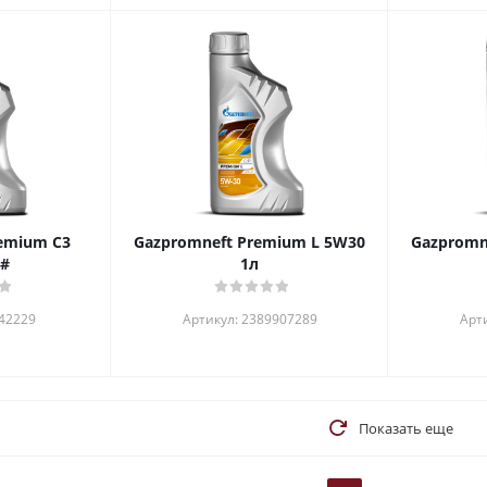
emium С3
Gazpromneft Premium L 5W30
Gazpromn
1л#
1л
142229
Артикул: 2389907289
Арт
Показать еще