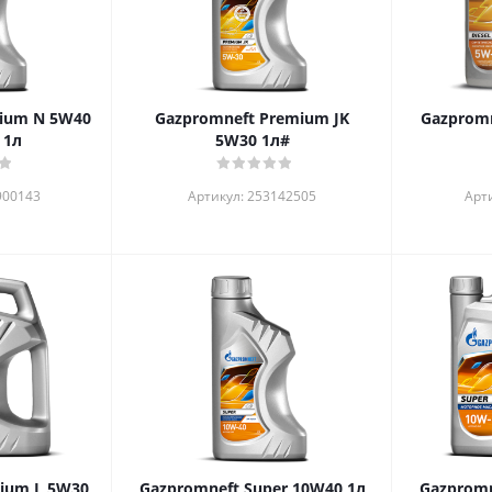
ium N 5W40
Gazpromneft Premium JK
Gazpromn
 1л
5W30 1л#
900143
Артикул: 253142505
Арт
ium L 5W30
Gazpromneft Super 10W40 1л