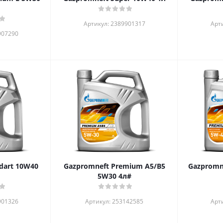
Артикул: 2389901317
Арт
907290
Gazpromneft Premium A5/B5
Gazpromn
5W30 4л#
901326
Артикул: 253142585
Арт