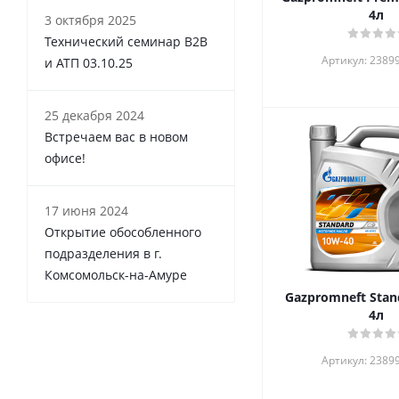
4л
3 октября 2025
Технический семинар В2В
Артикул: 2389
и АТП 03.10.25
25 декабря 2024
Встречаем вас в новом
офисе!
17 июня 2024
Открытие обособленного
подразделения в г.
Комсомольск-на-Амуре
Gazpromneft Standart 10W40
4л
Артикул: 2389