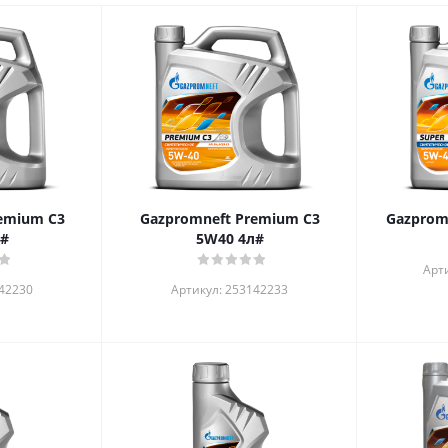
emium С3
Gazpromneft Premium С3
4л#
5W40 4л#
Арт
142230
Артикул: 253142233