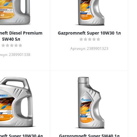
eft Diesel Premium
Gazpromneft Super 10W30 1л
5W40 5л
Артикул: 2389901323
икул: 2389901338
Gazpromneft Super 10W30 4л
Gazpromneft Super 5W40 1л