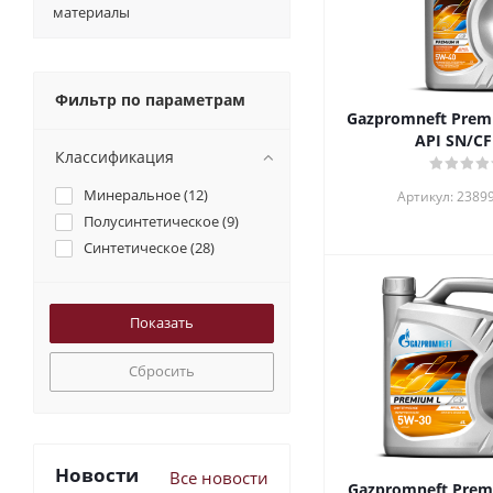
материалы
Фильтр по параметрам
Gazpromneft Prem
API SN/CF
Классификация
Минеральное (
12
)
Артикул: 2389
Полусинтетическое (
9
)
Синтетическое (
28
)
Сбросить
Новости
Все новости
Gazpromneft Prem